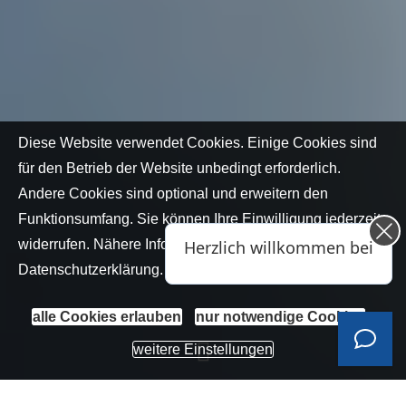
Diese Website verwendet Cookies. Einige Cookies sind
Herzlich willkommen bei Team Züfle!
für den Betrieb der Website unbedingt erforderlich.
👋
Andere Cookies sind optional und erweitern den
Teilen Sie uns einfach Ihr Anliegen mit
Funktionsumfang. Sie können Ihre Einwilligung jederzeit
– wir sind nur eine Nachricht entfernt.
widerrufen. Nähere Informationen finden Sie in der
Datenschutzerklärung
.
alle Cookies erlauben
nur notwendige Cookies
weitere Einstellungen