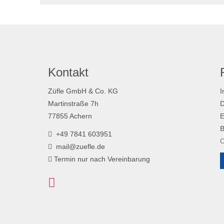
Kontakt
Züfle GmbH & Co. KG
I
Martinstraße 7h
D
77855 Achern
E
B
+49 7841 603951
C
mail@zuefle.de
Termin nur nach Vereinbarung