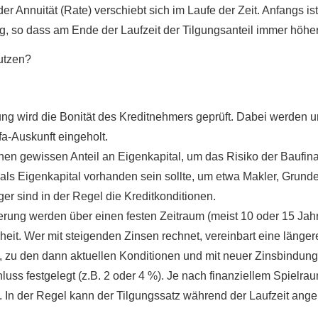
 Annuität (Rate) verschiebt sich im Laufe der Zeit. Anfangs ist
ig, so dass am Ende der Laufzeit der Tilgungsanteil immer höher 
rung wird die Bonität des Kreditnehmers geprüft. Dabei werden
a-Auskunft eingeholt.
nen gewissen Anteil an Eigenkapital, um das Risiko der Baufina
als Eigenkapital vorhanden sein sollte, um etwa Makler, Grun
er sind in der Regel die Kreditkonditionen.
erung werden über einen festen Zeitraum (meist 10 oder 15 Jah
erheit. Wer mit steigenden Zinsen rechnet, vereinbart eine läng
, zu den dann aktuellen Konditionen und mit neuer Zinsbindun
luss festgelegt (z.B. 2 oder 4 %). Je nach finanziellem Spielra
. In der Regel kann der Tilgungssatz während der Laufzeit angep