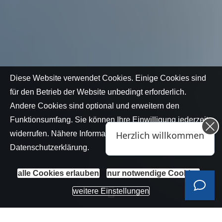
Diese Website verwendet Cookies. Einige Cookies sind
Herzlich willkommen bei Team Züfle!
für den Betrieb der Website unbedingt erforderlich.
👋
Andere Cookies sind optional und erweitern den
Teilen Sie uns einfach Ihr Anliegen mit
Funktionsumfang. Sie können Ihre Einwilligung jederzeit
– wir sind nur eine Nachricht entfernt.
widerrufen. Nähere Informationen finden Sie in der
Datenschutzerklärung
.
alle Cookies erlauben
nur notwendige Cookies
weitere Einstellungen